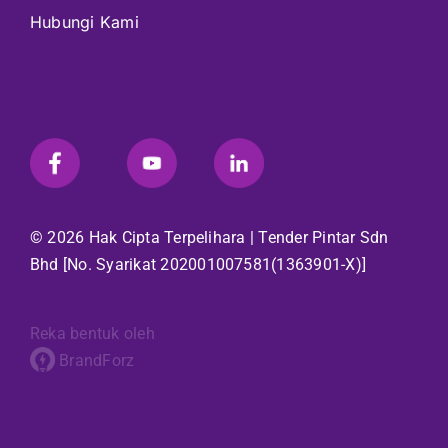
Hubungi Kami
© 2026 Hak Cipta Terpelihara |
Tender Pintar Sdn
Bhd
[No. Syarikat 202001007581(1363901-X)]
Reka bentuk oleh
BrandForz